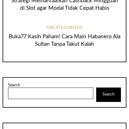
Strategi Memanfaatkan Cashback Mingguan
di Slot agar Modal Tidak Cepat Habis
UNCATEGORIZED
Buka77 Kasih Paham! Cara Main Habanero Ala
Sultan Tanpa Takut Kalah
Search
Search