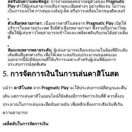
สตรีมมิ่งความคมชัดสูง
: การถ่ายทอดสดจากสตูดิโอของ
Pragmatic
Play
ทำให้ผู้เล่นสามารถเห็นรายละเอียดต่างๆ อย่างชัดเจน ไม่ว่าจะ
เป็นการแจกไพ่ การหมุนวงล้อรูเล็ต หรือการเคลื่อนไหวของดีลเลอร์
ตัวเลือกหลายภาษา
: เนื่องจากคาสิโนสดจาก
Pragmatic Play
เปิดให้
บริการในหลายประเทศ จึงมีตัวเลือกหลายภาษา ซึ่งรวมถึงภาษาไทย
เพื่อให้ผู้เล่นชาวไทยสามารถเข้าใจและเพลิดเพลินกับเกมได้อย่างเต็ม
ที่
ห้องเกมหลากหลายระดับ
: ผู้เล่นสามารถเลือกเล่นเกมในห้องที่มีระดับ
เดิมพันที่แตกต่างกัน เพื่อให้เหมาะสมกับงบประมาณของตนเอง
นอกจากนี้ยังมีห้องเกมที่ให้บริการเฉพาะสำหรับผู้เล่นที่ต้องการ
ประสบการณ์สุดพิเศษ
5.
การจัดการเงินในการเล่นคาสิโนสด
แม้ว่า
คาสิโนสด
จาก
Pragmatic Play
จะให้ประสบการณ์ที่สนุกและตื่น
เต้น แต่การเล่นคาสิโนออนไลน์ก็ยังต้องมีการจัดการเงินที่ดี ควรตั้งงบ
ประมาณในการเล่นและยึดมั่นตามมัน เพื่อหลีกเลี่ยงการเสียเงินที่เกิน
ความสามารถ
เคล็ดลับในการจัดการเงิน
: