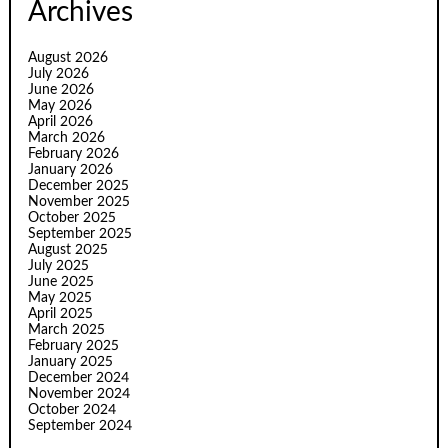
Archives
August 2026
July 2026
June 2026
May 2026
April 2026
March 2026
February 2026
January 2026
December 2025
November 2025
October 2025
September 2025
August 2025
July 2025
June 2025
May 2025
April 2025
March 2025
February 2025
January 2025
December 2024
November 2024
October 2024
September 2024