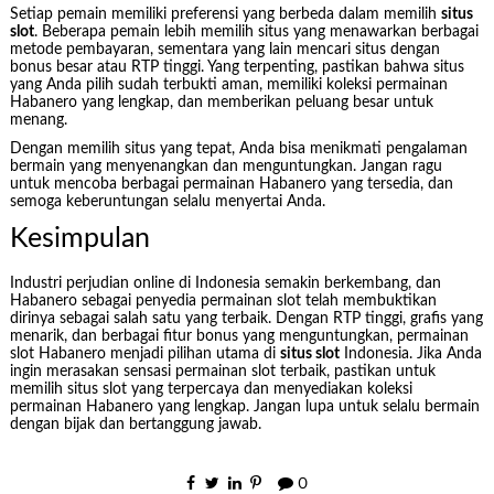
Setiap pemain memiliki preferensi yang berbeda dalam memilih
situs
slot
. Beberapa pemain lebih memilih situs yang menawarkan berbagai
metode pembayaran, sementara yang lain mencari situs dengan
bonus besar atau RTP tinggi. Yang terpenting, pastikan bahwa situs
yang Anda pilih sudah terbukti aman, memiliki koleksi permainan
Habanero yang lengkap, dan memberikan peluang besar untuk
menang.
Dengan memilih situs yang tepat, Anda bisa menikmati pengalaman
bermain yang menyenangkan dan menguntungkan. Jangan ragu
untuk mencoba berbagai permainan Habanero yang tersedia, dan
semoga keberuntungan selalu menyertai Anda.
Kesimpulan
Industri perjudian online di Indonesia semakin berkembang, dan
Habanero sebagai penyedia permainan slot telah membuktikan
dirinya sebagai salah satu yang terbaik. Dengan RTP tinggi, grafis yang
menarik, dan berbagai fitur bonus yang menguntungkan, permainan
slot Habanero menjadi pilihan utama di
situs slot
Indonesia. Jika Anda
ingin merasakan sensasi permainan slot terbaik, pastikan untuk
memilih situs slot yang terpercaya dan menyediakan koleksi
permainan Habanero yang lengkap. Jangan lupa untuk selalu bermain
dengan bijak dan bertanggung jawab.
0