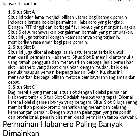
banyak dimainkan:
Situs Slot A
Situs ini telah lama menjadi pilihan utama bagi banyak pemain
Indonesia karena koleksi permainan Habanero yang lengkap.
Dengan RTP tinggi dan berbagai fitur bonus yang menguntungkan,
Situs Slot A menawarkan pengalaman bermain yang memuaskan.
Situs ini juga terkenal dengan keamanannya yang terjamin,
memberikan rasa aman bagi para pemain.
Situs Slot B
Situs ini juga dikenal sebagai salah satu tempat terbaik untuk
menikmati permainan Habanero. Situs Slot B memiliki antarmuka
yang ramah pengguna dan menawarkan berbagai jenis permainan
slot Habanero yang dapat dimainkan dengan mudah, baik oleh
pemula maupun pemain berpengalaman. Selain itu, situs ini
menawarkan berbagai pilihan metode pembayaran yang aman dan
cepat.
Situs Slot C
Bagi mereka yang mencari situs slot dengan koleksi permainan
Habanero terbaik, Situs Slot C adalah tempat yang tepat. Dikenal
karena koleksi game slot-nya yang beragam, Situs Slot C juga sering
memberikan promo-promo menarik yang menambah peluang
kemenangan pemain. Dengan layanan pelanggan yang responsif
dan profesional, pemain bisa menikmati permainan tanpa khawatir.
Permainan Habanero Paling Banyak
Dimainkan