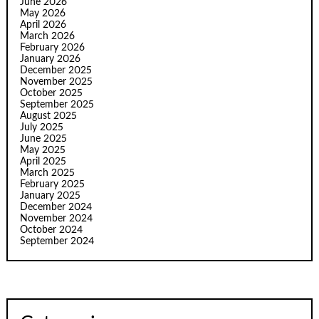
June 2026
May 2026
April 2026
March 2026
February 2026
January 2026
December 2025
November 2025
October 2025
September 2025
August 2025
July 2025
June 2025
May 2025
April 2025
March 2025
February 2025
January 2025
December 2024
November 2024
October 2024
September 2024