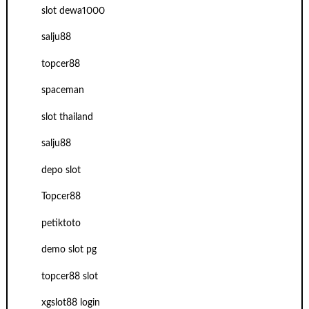
slot dewa1000
salju88
topcer88
spaceman
slot thailand
salju88
depo slot
Topcer88
petiktoto
demo slot pg
topcer88 slot
xgslot88 login