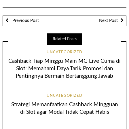
Previous Post
Next Post
Related Posts
UNCATEGORIZED
Cashback Tiap Minggu Main MG Live Cuma di
Slot: Memahami Daya Tarik Promosi dan
Pentingnya Bermain Bertanggung Jawab
UNCATEGORIZED
Strategi Memanfaatkan Cashback Mingguan
di Slot agar Modal Tidak Cepat Habis