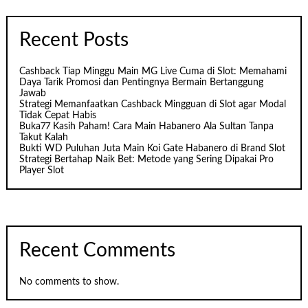
Recent Posts
Cashback Tiap Minggu Main MG Live Cuma di Slot: Memahami
Daya Tarik Promosi dan Pentingnya Bermain Bertanggung
Jawab
Strategi Memanfaatkan Cashback Mingguan di Slot agar Modal
Tidak Cepat Habis
Buka77 Kasih Paham! Cara Main Habanero Ala Sultan Tanpa
Takut Kalah
Bukti WD Puluhan Juta Main Koi Gate Habanero di Brand Slot
Strategi Bertahap Naik Bet: Metode yang Sering Dipakai Pro
Player Slot
Recent Comments
No comments to show.