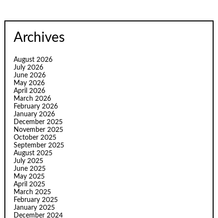
Archives
August 2026
July 2026
June 2026
May 2026
April 2026
March 2026
February 2026
January 2026
December 2025
November 2025
October 2025
September 2025
August 2025
July 2025
June 2025
May 2025
April 2025
March 2025
February 2025
January 2025
December 2024