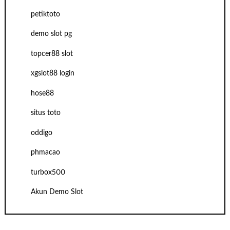
petiktoto
demo slot pg
topcer88 slot
xgslot88 login
hose88
situs toto
oddigo
phmacao
turbox500
Akun Demo Slot