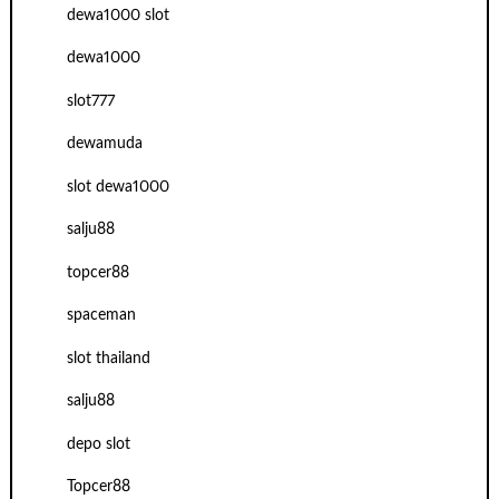
dewa1000 slot
dewa1000
slot777
dewamuda
slot dewa1000
salju88
topcer88
spaceman
slot thailand
salju88
depo slot
Topcer88