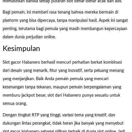
memastikan bahwa setiap putaran slot benar-benar acak dan adil.
Bagi pemain, ini memberi rasa tenang bahwa mereka bermain di
platform yang bisa dipercaya, tanpa manipulasi hasil. Aspek ini sangat
penting, terutama bagi pemula yang masih membangun kepercayaan
dalam dunia perjudian online.
Kesimpulan
Slot gacor Habanero berhasil mencuri perhatian berkat kombinasi
dari desain yang menarik, fitur yang inovatif, serta peluang menang
yang menjanjikan. Baik Anda pemain pemula yang mencari
kesenangan tanpa tekanan, maupun pemain berpengalaman yang
memburu jackpot besar, slot dari Habanero punya sesuatu untuk
semua orang.
Dengan tingkat RTP yang tinggi, variasi tema yang kreatif, dan
dukungan lintas perangkat, tidak heran jika banyak yang menyebut
slot gacor Habanero sebagai pilihan terbaik di dunia slot online. Jadi,