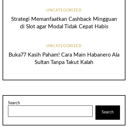
UNCATEGORIZED
Strategi Memanfaatkan Cashback Mingguan
di Slot agar Modal Tidak Cepat Habis
UNCATEGORIZED
Buka77 Kasih Paham! Cara Main Habanero Ala
Sultan Tanpa Takut Kalah
Search
Search