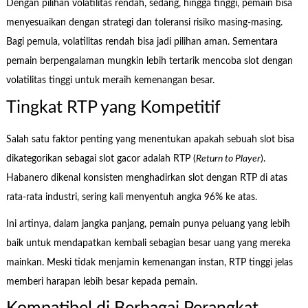
Dengan pilihan volatilitas rendah, sedang, hingga tinggi, pemain bisa
menyesuaikan dengan strategi dan toleransi risiko masing-masing.
Bagi pemula, volatilitas rendah bisa jadi pilihan aman. Sementara
pemain berpengalaman mungkin lebih tertarik mencoba slot dengan
volatilitas tinggi untuk meraih kemenangan besar.
Tingkat RTP yang Kompetitif
Salah satu faktor penting yang menentukan apakah sebuah slot bisa
dikategorikan sebagai slot gacor adalah RTP (
Return to Player
).
Habanero dikenal konsisten menghadirkan slot dengan RTP di atas
rata-rata industri, sering kali menyentuh angka 96% ke atas.
Ini artinya, dalam jangka panjang, pemain punya peluang yang lebih
baik untuk mendapatkan kembali sebagian besar uang yang mereka
mainkan. Meski tidak menjamin kemenangan instan, RTP tinggi jelas
memberi harapan lebih besar kepada pemain.