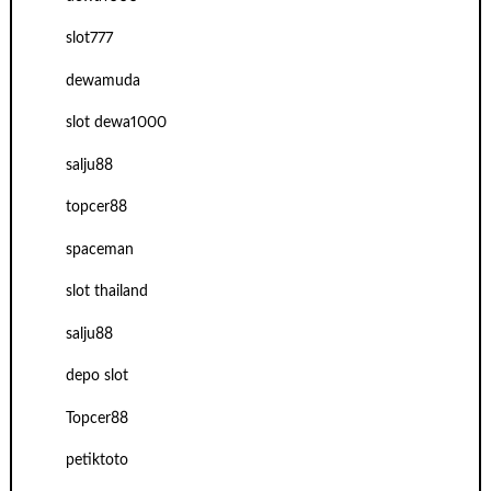
slot777
dewamuda
slot dewa1000
salju88
topcer88
spaceman
slot thailand
salju88
depo slot
Topcer88
petiktoto