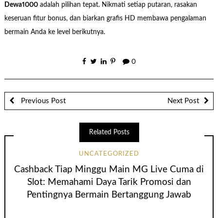
Dewa1000
adalah pilihan tepat. Nikmati setiap putaran, rasakan
keseruan fitur bonus, dan biarkan grafis HD membawa pengalaman
bermain Anda ke level berikutnya.
0
Previous Post
Next Post
Related Posts
UNCATEGORIZED
Cashback Tiap Minggu Main MG Live Cuma di
Slot: Memahami Daya Tarik Promosi dan
Pentingnya Bermain Bertanggung Jawab