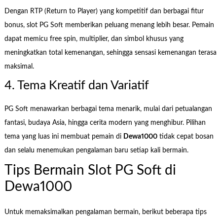
Dengan RTP (Return to Player) yang kompetitif dan berbagai fitur
bonus, slot PG Soft memberikan peluang menang lebih besar. Pemain
dapat memicu free spin, multiplier, dan simbol khusus yang
meningkatkan total kemenangan, sehingga sensasi kemenangan terasa
maksimal.
4. Tema Kreatif dan Variatif
PG Soft menawarkan berbagai tema menarik, mulai dari petualangan
fantasi, budaya Asia, hingga cerita modern yang menghibur. Pilihan
tema yang luas ini membuat pemain di
Dewa1000
tidak cepat bosan
dan selalu menemukan pengalaman baru setiap kali bermain.
Tips Bermain Slot PG Soft di
Dewa1000
Untuk memaksimalkan pengalaman bermain, berikut beberapa tips