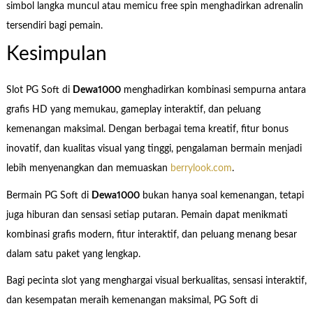
simbol langka muncul atau memicu free spin menghadirkan adrenalin
tersendiri bagi pemain.
Kesimpulan
Slot PG Soft di
Dewa1000
menghadirkan kombinasi sempurna antara
grafis HD yang memukau, gameplay interaktif, dan peluang
kemenangan maksimal. Dengan berbagai tema kreatif, fitur bonus
inovatif, dan kualitas visual yang tinggi, pengalaman bermain menjadi
lebih menyenangkan dan memuaskan
berrylook.com
.
Bermain PG Soft di
Dewa1000
bukan hanya soal kemenangan, tetapi
juga hiburan dan sensasi setiap putaran. Pemain dapat menikmati
kombinasi grafis modern, fitur interaktif, dan peluang menang besar
dalam satu paket yang lengkap.
Bagi pecinta slot yang menghargai visual berkualitas, sensasi interaktif,
dan kesempatan meraih kemenangan maksimal, PG Soft di