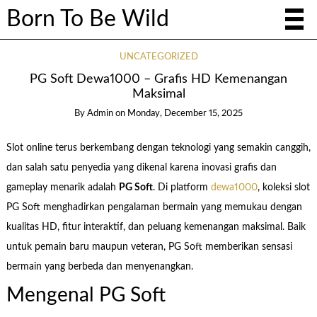
Born To Be Wild
UNCATEGORIZED
PG Soft Dewa1000 – Grafis HD Kemenangan
Maksimal
By
Admin
on
Monday, December 15, 2025
Slot online terus berkembang dengan teknologi yang semakin canggih,
dan salah satu penyedia yang dikenal karena inovasi grafis dan
gameplay menarik adalah
PG Soft
. Di platform
dewa1000
, koleksi slot
PG Soft menghadirkan pengalaman bermain yang memukau dengan
kualitas HD, fitur interaktif, dan peluang kemenangan maksimal. Baik
untuk pemain baru maupun veteran, PG Soft memberikan sensasi
bermain yang berbeda dan menyenangkan.
Mengenal PG Soft