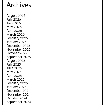
Archives
August 2026
July 2026
June 2026
May 2026
April 2026
March 2026
February 2026
January 2026
December 2025
November 2025
October 2025
September 2025
August 2025
July 2025
June 2025
May 2025
April 2025
March 2025
February 2025
January 2025
December 2024
November 2024
October 2024
September 2024