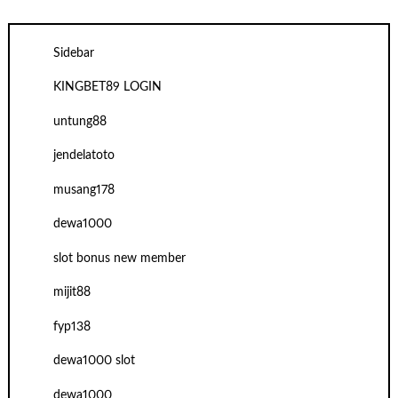
Sidebar
KINGBET89 LOGIN
untung88
jendelatoto
musang178
dewa1000
slot bonus new member
mijit88
fyp138
dewa1000 slot
dewa1000