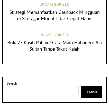
UNCATEGORIZED
Strategi Memanfaatkan Cashback Mingguan
di Slot agar Modal Tidak Cepat Habis
UNCATEGORIZED
Buka77 Kasih Paham! Cara Main Habanero Ala
Sultan Tanpa Takut Kalah
Search
Search