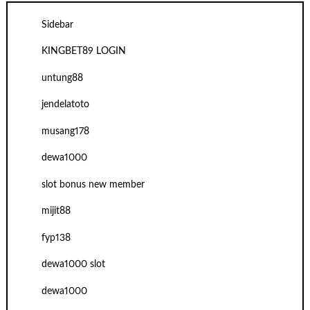
Sidebar
KINGBET89 LOGIN
untung88
jendelatoto
musang178
dewa1000
slot bonus new member
mijit88
fyp138
dewa1000 slot
dewa1000