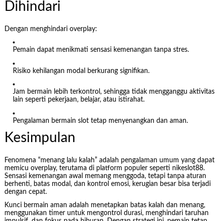
Dihindari
Dengan menghindari overplay:
Pemain dapat menikmati sensasi kemenangan tanpa stres.
Risiko kehilangan modal berkurang signifikan.
Jam bermain lebih terkontrol, sehingga tidak mengganggu aktivitas
lain seperti pekerjaan, belajar, atau istirahat.
Pengalaman bermain slot tetap menyenangkan dan aman.
Kesimpulan
Fenomena “menang lalu kalah” adalah pengalaman umum yang dapat
memicu overplay, terutama di platform populer seperti nikeslot88.
Sensasi kemenangan awal memang menggoda, tetapi tanpa aturan
berhenti, batas modal, dan kontrol emosi, kerugian besar bisa terjadi
dengan cepat.
Kunci bermain aman adalah menetapkan batas kalah dan menang,
menggunakan timer untuk mengontrol durasi, menghindari taruhan
impulsif, dan fokus pada hiburan. Dengan strategi ini, pemain tetap