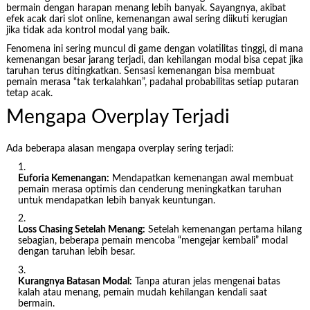
bermain dengan harapan menang lebih banyak. Sayangnya, akibat
efek acak dari slot online, kemenangan awal sering diikuti kerugian
jika tidak ada kontrol modal yang baik.
Fenomena ini sering muncul di game dengan volatilitas tinggi, di mana
kemenangan besar jarang terjadi, dan kehilangan modal bisa cepat jika
taruhan terus ditingkatkan. Sensasi kemenangan bisa membuat
pemain merasa “tak terkalahkan”, padahal probabilitas setiap putaran
tetap acak.
Mengapa Overplay Terjadi
Ada beberapa alasan mengapa overplay sering terjadi:
Euforia Kemenangan:
Mendapatkan kemenangan awal membuat
pemain merasa optimis dan cenderung meningkatkan taruhan
untuk mendapatkan lebih banyak keuntungan.
Loss Chasing Setelah Menang:
Setelah kemenangan pertama hilang
sebagian, beberapa pemain mencoba “mengejar kembali” modal
dengan taruhan lebih besar.
Kurangnya Batasan Modal:
Tanpa aturan jelas mengenai batas
kalah atau menang, pemain mudah kehilangan kendali saat
bermain.