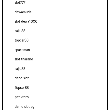
slot777
dewamuda
slot dewa1000
salju88
topcer88
spaceman
slot thailand
salju88
depo slot
Topcer88
petiktoto
demo slot pg