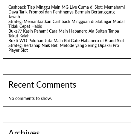
Cashback Tiap Minggu Main MG Live Cuma di Slot: Memahami
Daya Tarik Promosi dan Pentingnya Bermain Bertanggung
Jawab
Strategi Memanfaatkan Cashback Mingguan di Slot agar Modal
Tidak Cepat Habis
Buka77 Kasih Paham! Cara Main Habanero Ala Sultan Tanpa
Takut Kalah
Bukti WD Puluhan Juta Main Koi Gate Habanero di Brand Slot
Strategi Bertahap Naik Bet: Metode yang Sering Dipakai Pro
Player Slot
Recent Comments
No comments to show.
Archives