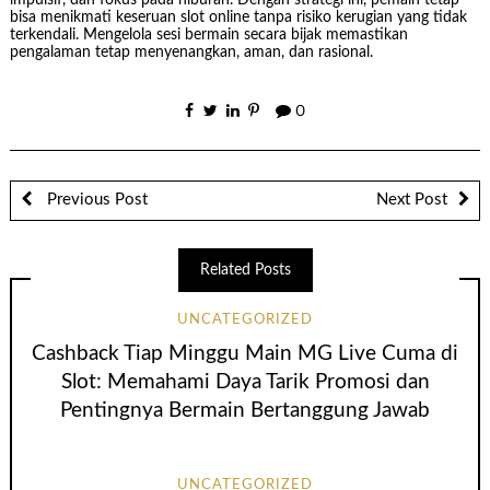
bisa menikmati keseruan slot online tanpa risiko kerugian yang tidak
terkendali. Mengelola sesi bermain secara bijak memastikan
pengalaman tetap menyenangkan, aman, dan rasional.
0
Previous Post
Next Post
Related Posts
UNCATEGORIZED
Cashback Tiap Minggu Main MG Live Cuma di
Slot: Memahami Daya Tarik Promosi dan
Pentingnya Bermain Bertanggung Jawab
UNCATEGORIZED