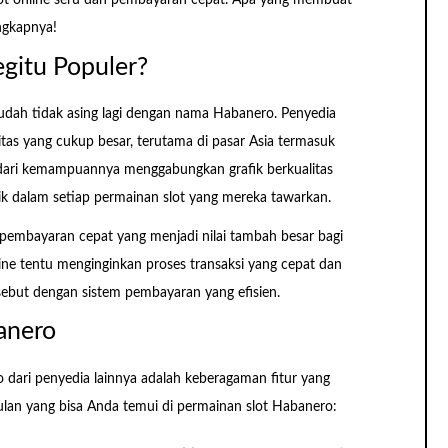
lot online seru dan pembayaran cepat. Apa yang membuat
ngkapnya!
gitu Populer?
sudah tidak asing lagi dengan nama Habanero. Penyedia
itas yang cukup besar, terutama di pasar Asia termasuk
s dari kemampuannya menggabungkan grafik berkualitas
arik dalam setiap permainan slot yang mereka tawarkan.
 pembayaran cepat yang menjadi nilai tambah besar bagi
ine tentu menginginkan proses transaksi yang cepat dan
but dengan sistem pembayaran yang efisien.
anero
dari penyedia lainnya adalah keberagaman fitur yang
gulan yang bisa Anda temui di permainan slot Habanero: