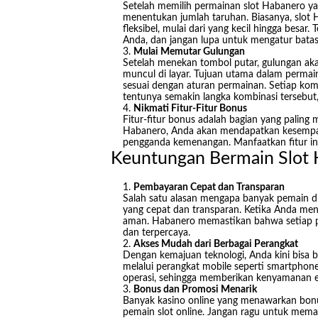
Setelah memilih permainan slot Habanero ya
menentukan jumlah taruhan. Biasanya, slo
fleksibel, mulai dari yang kecil hingga besa
Anda, dan jangan lupa untuk mengatur batas
Mulai Memutar Gulungan
Setelah menekan tombol putar, gulungan ak
muncul di layar. Tujuan utama dalam permai
sesuai dengan aturan permainan. Setiap kom
tentunya semakin langka kombinasi tersebut
Nikmati Fitur-Fitur Bonus
Fitur-fitur bonus adalah bagian yang paling
Habanero, Anda akan mendapatkan kesempat
pengganda kemenangan. Manfaatkan fitur in
Keuntungan Bermain Slot
Pembayaran Cepat dan Transparan
Salah satu alasan mengapa banyak pemain d
yang cepat dan transparan. Ketika Anda men
aman. Habanero memastikan bahwa setiap p
dan terpercaya.
Akses Mudah dari Berbagai Perangkat
Dengan kemajuan teknologi, Anda kini bisa b
melalui perangkat mobile seperti smartphone
operasi, sehingga memberikan kenyamanan e
Bonus dan Promosi Menarik
Banyak kasino online yang menawarkan bonu
pemain slot online. Jangan ragu untuk meman