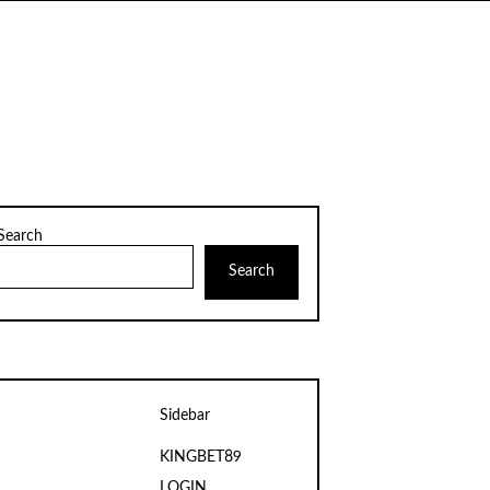
Search
Search
Sidebar
KINGBET89
LOGIN