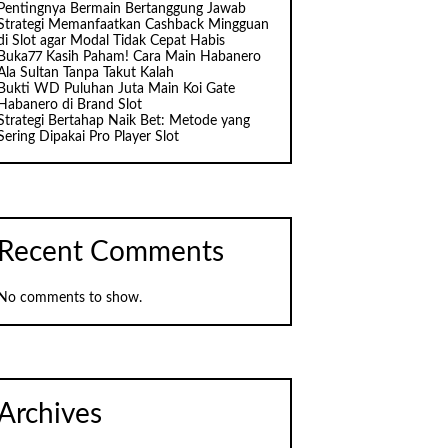
Pentingnya Bermain Bertanggung Jawab
Strategi Memanfaatkan Cashback Mingguan
di Slot agar Modal Tidak Cepat Habis
Buka77 Kasih Paham! Cara Main Habanero
Ala Sultan Tanpa Takut Kalah
Bukti WD Puluhan Juta Main Koi Gate
Habanero di Brand Slot
Strategi Bertahap Naik Bet: Metode yang
Sering Dipakai Pro Player Slot
Recent Comments
No comments to show.
Archives