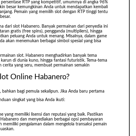
n persentase RTP yang kompetitif, umumnya di angka 96%
emakin besar kemungkinan Anda untuk mendapatkan kembali
anjang. Pemain yang memilih slot dengan RTP tinggi tentu
besar.
ma dari slot Habanero. Banyak permainan dari penyedia ini
ran gratis (free spins), pengganda (multipliers), hingga
gkatkan peluang Anda untuk menang. Misalnya, dalam game
nda akan menemukan berbagai simbol spesial yang bisa
ermainan slot. Habanero menghadirkan banyak tema
 karun di dunia kuno, hingga fantasi futuristik. Tema-tema
n cerita yang seru, membuat permainan semakin
lot Online Habanero?
 bahkan bagi pemula sekalipun. Jika Anda baru pertama
nduan singkat yang bisa Anda ikuti:
 yang memiliki lisensi dan reputasi yang baik. Pastikan
t Habanero dan menyediakan berbagai opsi pembayaran
ah memiliki pengalaman dalam mengelola transaksi pemain
uaskan.