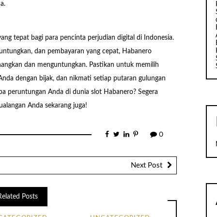
a.
g tepat bagi para pencinta perjudian digital di Indonesia.
guntungkan, dan pembayaran yang cepat, Habanero
angkan dan menguntungkan. Pastikan untuk memilih
 Anda dengan bijak, dan nikmati setiap putaran gulungan
ba peruntungan Anda di dunia slot Habanero? Segera
etualangan Anda sekarang juga!
0
Next Post
Related Posts