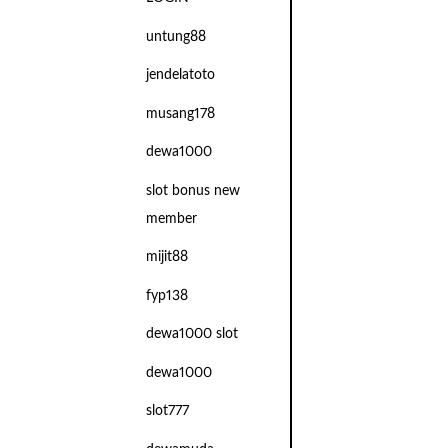
untung88
jendelatoto
musang178
dewa1000
slot bonus new
member
mijit88
fyp138
dewa1000 slot
dewa1000
slot777