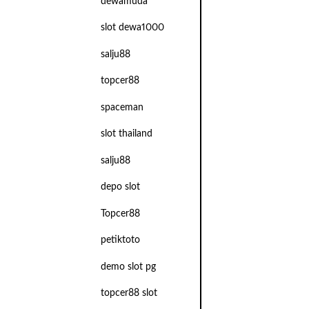
dewamuda
slot dewa1000
salju88
topcer88
spaceman
slot thailand
salju88
depo slot
Topcer88
petiktoto
demo slot pg
topcer88 slot