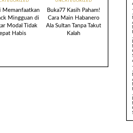
CATEGORIZED
UNCATEGORIZED
gi Memanfaatkan
Buka77 Kasih Paham!
ck Mingguan di
Cara Main Habanero
gar Modal Tidak
Ala Sultan Tanpa Takut
epat Habis
Kalah