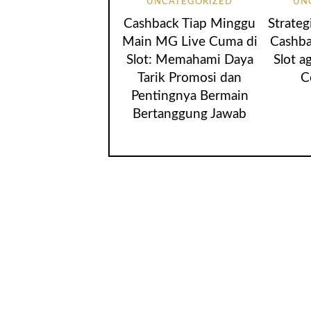
UNCATEGORIZED
UN
Cashback Tiap Minggu
Strate
Main MG Live Cuma di
Cashba
Slot: Memahami Daya
Slot a
Tarik Promosi dan
C
Pentingnya Bermain
Bertanggung Jawab