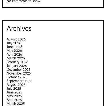
No comments to show.
Archives
August 2026
July 2026
June 2026
May 2026
April 2026
March 2026
February 2026
January 2026
December 2025
November 2025
October 2025
September 2025
August 2025
July 2025
June 2025
May 2025
April 2025
March 2025