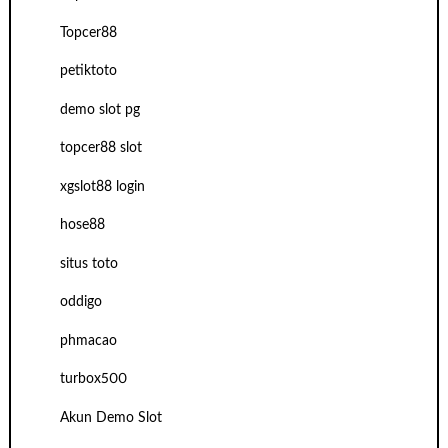
Topcer88
petiktoto
demo slot pg
topcer88 slot
xgslot88 login
hose88
situs toto
oddigo
phmacao
turbox500
Akun Demo Slot