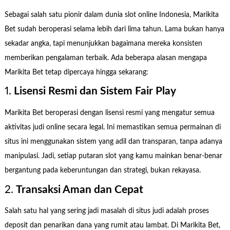
Sebagai salah satu pionir dalam dunia slot online Indonesia, Marikita
Bet sudah beroperasi selama lebih dari lima tahun. Lama bukan hanya
sekadar angka, tapi menunjukkan bagaimana mereka konsisten
memberikan pengalaman terbaik. Ada beberapa alasan mengapa
Marikita Bet tetap dipercaya hingga sekarang:
1.
Lisensi Resmi dan Sistem Fair Play
Marikita Bet beroperasi dengan lisensi resmi yang mengatur semua
aktivitas judi online secara legal. Ini memastikan semua permainan di
situs ini menggunakan sistem yang adil dan transparan, tanpa adanya
manipulasi. Jadi, setiap putaran slot yang kamu mainkan benar-benar
bergantung pada keberuntungan dan strategi, bukan rekayasa.
2.
Transaksi Aman dan Cepat
Salah satu hal yang sering jadi masalah di situs judi adalah proses
deposit dan penarikan dana yang rumit atau lambat. Di Marikita Bet,