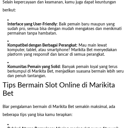
Selain kepercayaan dan keamanan, kamu juga dapat keuntungan
berikut:
Interface yang User-Friendly:
Baik pemain baru maupun yang
sudah pro, semua bisa dengan mudah mengakses dan menikmati
permainan tanpa hambatan.
Kompatibel dengan Berbagai Perangkat:
Mau main lewat
komputer, tablet, atau smartphone? Marikita Bet menyediakan
platform yang responsif dan lancar di semua perangkat.
Komunitas Pemain yang Solid:
Banyak pemain loyal yang terus
berkumpul di Marikita Bet, menjadikan suasana bermain lebih seru
dan penuh tantangan.
Tips Bermain Slot Online di Marikita
Bet
Biar pengalaman bermain di Marikita Bet semakin maksimal, ada
beberapa tips yang bisa kamu terapkan: