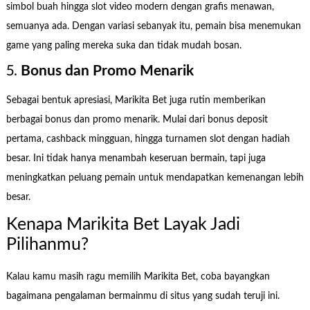
simbol buah hingga slot video modern dengan grafis menawan,
semuanya ada. Dengan variasi sebanyak itu, pemain bisa menemukan
game yang paling mereka suka dan tidak mudah bosan.
5.
Bonus dan Promo Menarik
Sebagai bentuk apresiasi, Marikita Bet juga rutin memberikan
berbagai bonus dan promo menarik. Mulai dari bonus deposit
pertama, cashback mingguan, hingga turnamen slot dengan hadiah
besar. Ini tidak hanya menambah keseruan bermain, tapi juga
meningkatkan peluang pemain untuk mendapatkan kemenangan lebih
besar.
Kenapa Marikita Bet Layak Jadi
Pilihanmu?
Kalau kamu masih ragu memilih Marikita Bet, coba bayangkan
bagaimana pengalaman bermainmu di situs yang sudah teruji ini.