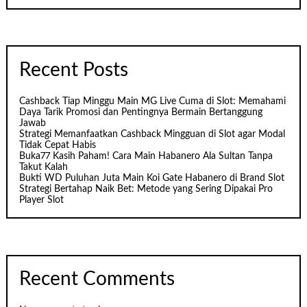
Recent Posts
Cashback Tiap Minggu Main MG Live Cuma di Slot: Memahami
Daya Tarik Promosi dan Pentingnya Bermain Bertanggung
Jawab
Strategi Memanfaatkan Cashback Mingguan di Slot agar Modal
Tidak Cepat Habis
Buka77 Kasih Paham! Cara Main Habanero Ala Sultan Tanpa
Takut Kalah
Bukti WD Puluhan Juta Main Koi Gate Habanero di Brand Slot
Strategi Bertahap Naik Bet: Metode yang Sering Dipakai Pro
Player Slot
Recent Comments